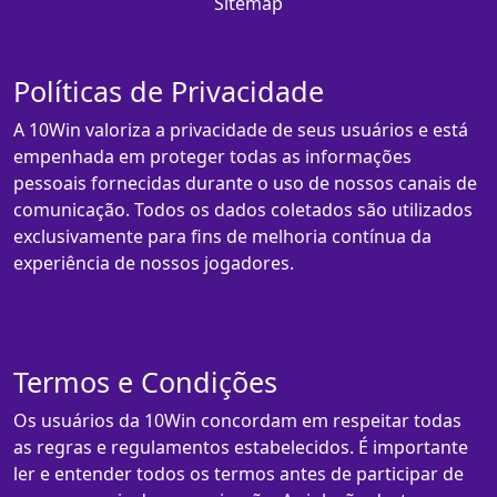
Sitemap
Políticas de Privacidade
A 10Win valoriza a privacidade de seus usuários e está
empenhada em proteger todas as informações
pessoais fornecidas durante o uso de nossos canais de
comunicação. Todos os dados coletados são utilizados
exclusivamente para fins de melhoria contínua da
experiência de nossos jogadores.
Termos e Condições
Os usuários da 10Win concordam em respeitar todas
as regras e regulamentos estabelecidos. É importante
ler e entender todos os termos antes de participar de