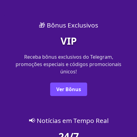
🎁 Bônus Exclusivos
VIP
Receba bônus exclusivos do Telegram,
promoções especiais e códigos promocionais
únicos!
Ver Bônus
📢 Notícias em Tempo Real
24/7