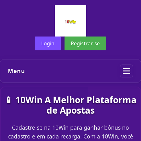
Login
Registrar-se
Menu
📱 10Win A Melhor Plataforma
de Apostas
Cadastre-se na 10Win para ganhar bônus no
cadastro e em cada recarga. Com a 10Win, você