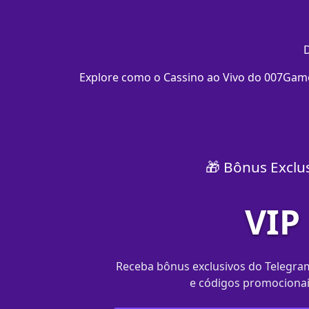
Explore como o Cassino ao Vivo do 007Game
🎁 Bônus Exclu
VIP
Receba bônus exclusivos do Telegra
e códigos promocionai