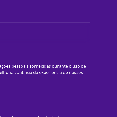
ações pessoais fornecidas durante o uso de
elhoria contínua da experiência de nossos