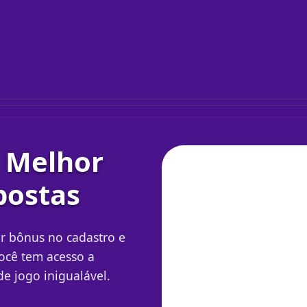
 Melhor
postas
r bônus no cadastro e
ocê tem acesso a
e jogo inigualável.