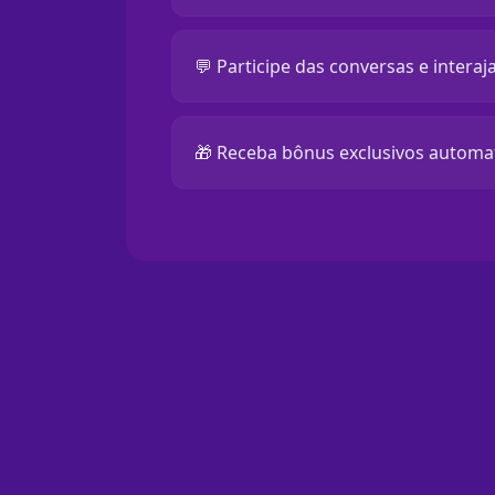
💬 Participe das conversas e interaj
🎁 Receba bônus exclusivos autom