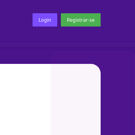
Login
Registrar-se