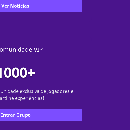
Ver Notícias
Comunidade VIP
1000+
unidade exclusiva de jogadores e
rtilhe experiências!
Entrar Grupo