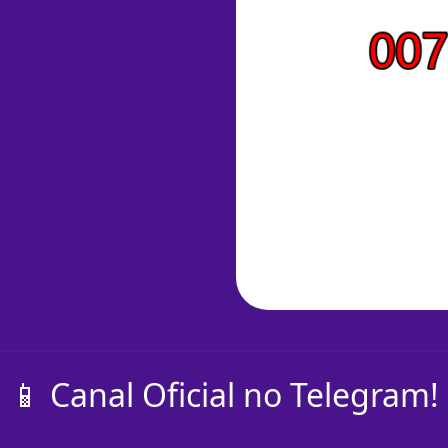
📱 Canal Oficial no Telegram!