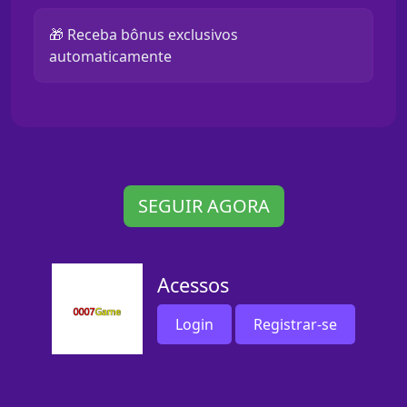
🎁 Receba bônus exclusivos
automaticamente
SEGUIR AGORA
Acessos
Login
Registrar-se