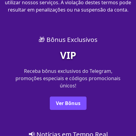
utilizar nossos serviços. A violação destes termos pode
resultar em penalizações ou na suspensão da conta.
🎁 Bônus Exclusivos
VIP
Receba bônus exclusivos do Telegram,
promoções especiais e códigos promocionais
únicos!
Ver Bônus
📢 Notícias em Tempo Real