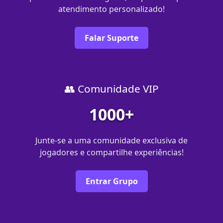
atendimento personalizado!
Falar Suporte
👥 Comunidade VIP
1000+
Junte-se a uma comunidade exclusiva de
jogadores e compartilhe experiências!
Entrar Grupo