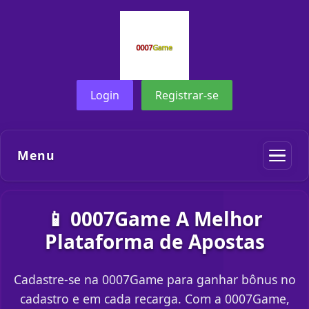
Login
Registrar-se
Menu
📱 0007Game A Melhor
Plataforma de Apostas
Cadastre-se na 0007Game para ganhar bônus no
cadastro e em cada recarga. Com a 0007Game,